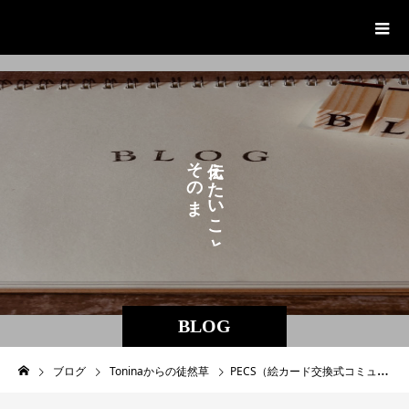
Tonina”トニナ” ／放課後等デイサービ
ス・児童発達支援
そ
え
の
た
ま
い
ま
こ
に
と
。
BLOG
ブログ
Toninaからの徒然草
PECS（絵カード交換式コミュ二ケーションシステム） スタータキットの割引について